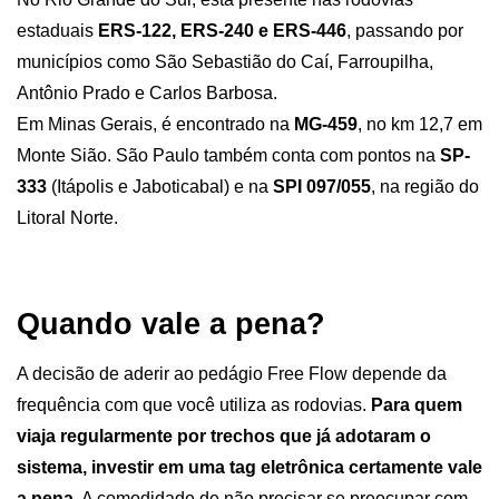
estaduais 
ERS-122, ERS-240 e ERS-446
, passando por 
municípios como São Sebastião do Caí, Farroupilha, 
Antônio Prado e Carlos Barbosa.
Em Minas Gerais, é encontrado na 
MG-459
, no km 12,7 em 
Monte Sião. São Paulo também conta com pontos na 
SP-
333
 (Itápolis e Jaboticabal) e na 
SPI 097/055
, na região do 
Litoral Norte. 
Quando vale a pena?
A decisão de aderir ao pedágio Free Flow depende da 
frequência com que você utiliza as rodovias. 
Para quem 
viaja regularmente por trechos que já adotaram o 
sistema, investir em uma tag eletrônica certamente vale 
a pena
. A comodidade de não precisar se preocupar com 