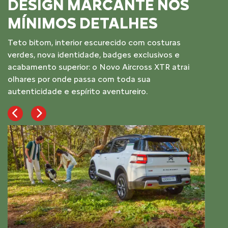
TE NOS
MOTOR E VERSATI
HES
Performance na cidade, leveza na est
disposição para ir além. O Novo Aircr
com costuras
equipado com um motor 1.0 Turbo e 
exclusivos e
7 marchas, ideal para quem busca lib
ross XTR atrai
dispensar o conforto.
 sua
ro.
Previous
Next