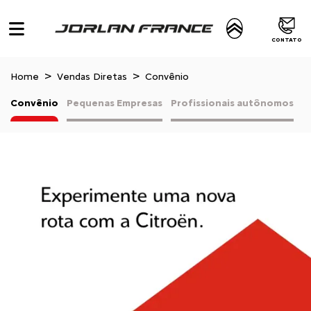
CONTATO
Home
Vendas Diretas
Convênio
Convênio
Pequenas Empresas
Profissionais autônomos
V