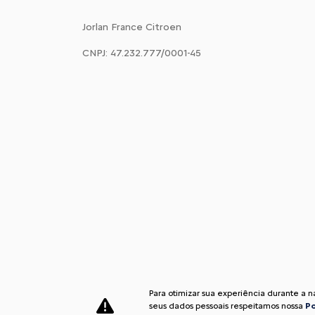
Jorlan France Citroen
CNPJ: 47.232.777/0001-45
Para otimizar sua experiência durante a 
seus dados pessoais respeitamos nossa
Po
Desenvolvido pela DEALERSPACE ® Direitos Reservados.