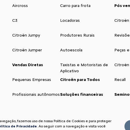
Aircross
Carro para frota
Pós ve
C3
Locadoras
Citroën
Citroën Jumpy
Produtores Rurais
Revisõe
Citroën Jumper
Autoescola
Peças e
Vendas Diretas
Taxistas e Motoristas de
Citroën
Aplicativo
Pequenas Empresas
Citroën para Todos
Recall
Profissionais autônomos
Soluções financeiras
Semino
navegação, fazemos uso de nossa Política de Cookies e para proteger
lítica de Privacidade
. Ao seguir com a navegação e visita você