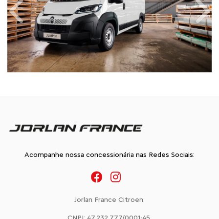
Anterior
Próx
Acompanhe nossa concessionária nas Redes Sociais:
Jorlan France Citroen
CNPJ: 47.232.777/0001-45