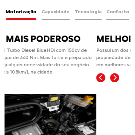
Motorização
Capacidade
Tecnologia
Conforto
MELHOR TCO
Possui um dos melhores índices TCO (custo total de
propriedade de um produto) da categoria, resultando
em melhores vantagens para você e o seu negócio.
Previous
Next