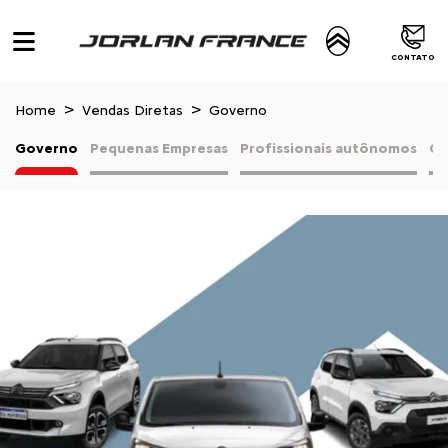
CONTATO
Home
Vendas Diretas
Governo
Governo
Pequenas Empresas
Profissionais autônomos
Co