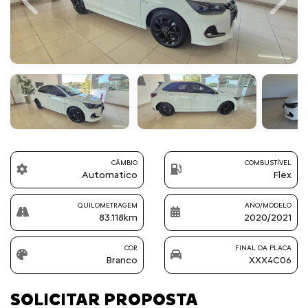
Previous
Next
CÂMBIO
COMBUSTÍVEL
Automatico
Flex
QUILOMETRAGEM
ANO/MODELO
83.118km
2020/2021
COR
FINAL DA PLACA
Branco
XXX4C06
SOLICITAR PROPOSTA