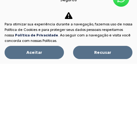
Simulador de Financiamento
Pós vendas
Para otimizar sua experiência durante a navegação, fazemos uso de nossa
Citroën Citizen
Política de Cookies e para proteger seus dados pessoais respeitamos
nossa
Política de Privacidade
. Ao seguir com a navegação e visita você
Revisões
concorda com nossas Políticas.
Peças e acessórios
Aceitar
Recusar
Citroën Assistance XL
Recall
Seminovos
Oportunidade Imperdível
Fale conosco
Sobre nós
Contato
Comfort Drive
Trabalhe conosco