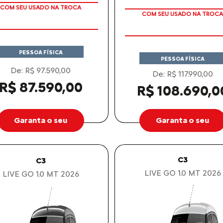
TAXA ZERO
TAXA ZERO EM 12X
PESSOA FÍSICA
PESSOA FÍSICA
De: R$ 97.590,00
De: R$ 117.990,00
R$ 87.590,00
R$ 108.690,0
Garanta o seu
Garanta o seu
C3
C3
LIVE GO 1.0 MT 2026
LIVE GO 1.0 MT 2026