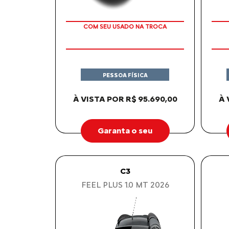
OU TAXA 0%
PESSOA FÍSICA
À VISTA POR R$ 95.690,00
À 
Garanta o seu
C3
FEEL PLUS 1.0 MT 2026