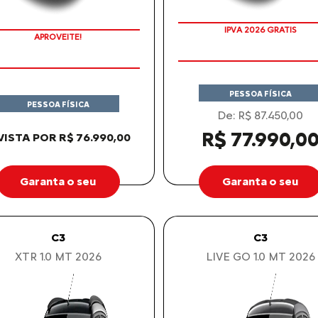
IPVA 2026 GRATIS
APROVEITE!
PESSOA FÍSICA
PESSOA FÍSICA
De: R$ 87.450,00
R$ 77.990,0
VISTA POR R$ 76.990,00
Garanta o seu
Garanta o seu
C3
C3
XTR 1.0 MT 2026
LIVE GO 1.0 MT 2026