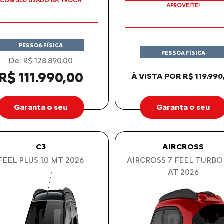
TAXA ZERO
APROVEITE!
PESSOA FÍSICA
PESSOA FÍSICA
De: R$ 128.890,00
R$ 111.990,00
À VISTA POR R$ 119.990
Garanta o seu
Garanta o seu
C3
AIRCROSS
FEEL PLUS 1.0 MT 2026
AIRCROSS 7 FEEL TURBO
AT 2026